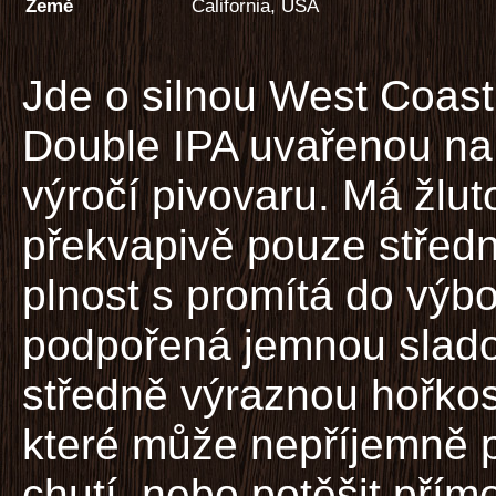
Země
California, USA
Jde o silnou West Coast
Double IPA uvařenou na
výročí pivovaru. Má žluto
překvapivě pouze střední
plnost s promítá do výbor
podpořená jemnou sladov
středně výraznou hořkos
které může nepříjemně 
chutí, nebo potěšit přím