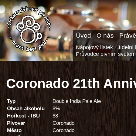
Úvod
O nás
Právě
Nápojový lístek
Jídelní 
Průvodce pivním světem
Coronado 21th Anni
Typ
Double India Pale Ale
Obsah alkoholu
8%
Hořkost - IBU
68
Pivovar
Coronado
Město
Coronado