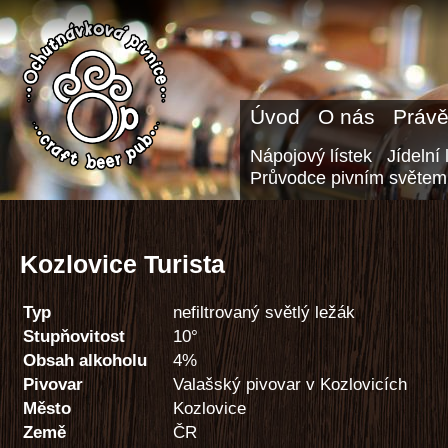
Úvod
O nás
Právě
Nápojový lístek
Jídelní 
Průvodce pivním světem
Kozlovice Turista
Typ
nefiltrovaný světlý ležák
Stupňovitost
10°
Obsah alkoholu
4%
Pivovar
Valašský pivovar v Kozlovicích
Město
Kozlovice
Země
ČR