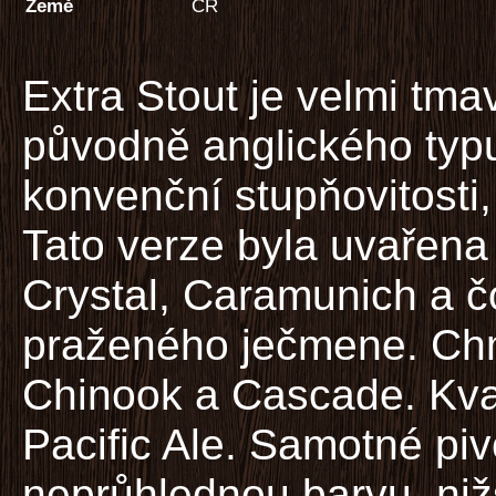
Země
ČR
Extra Stout je velmi tm
původně anglického typu,
konvenční stupňovitosti,
Tato verze byla uvařena
Crystal, Caramunich a 
praženého ječmene. Chm
Chinook a Cascade. Kv
Pacific Ale. Samotné pi
neprůhlednou barvu, nižš