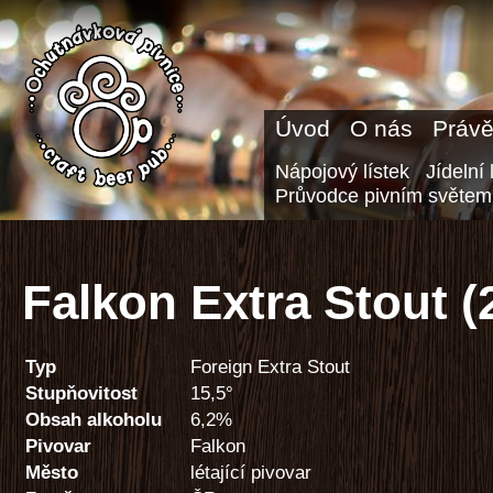
Úvod
O nás
Právě
Nápojový lístek
Jídelní 
Průvodce pivním světem
Falkon Extra Stout (
Typ
Foreign Extra Stout
Stupňovitost
15,5°
Obsah alkoholu
6,2%
Pivovar
Falkon
Město
létající pivovar