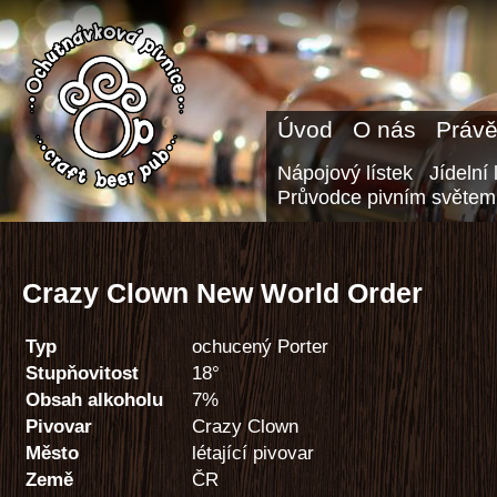
Úvod
O nás
Právě
Nápojový lístek
Jídelní 
Průvodce pivním světem
Crazy Clown New World Order
Typ
ochucený Porter
Stupňovitost
18°
Obsah alkoholu
7%
Pivovar
Crazy Clown
Město
létající pivovar
Země
ČR