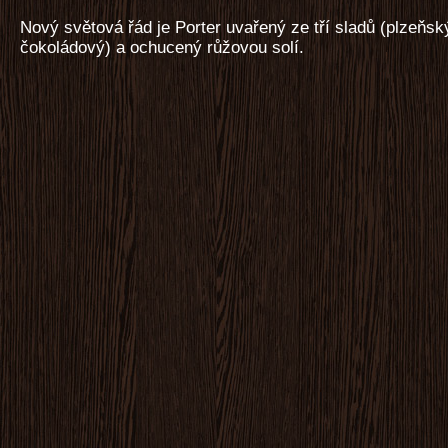
Nový světová řád je Porter uvařený ze tří sladů (plzeňs
čokoládový) a ochucený růžovou solí.