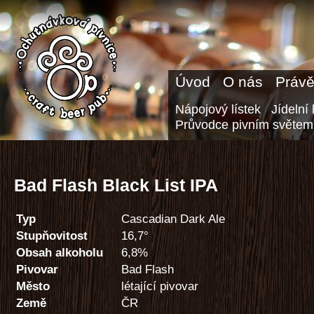
Úvod
O nás
Právě
Nápojový lístek
Jídelní 
Průvodce pivním světem
Bad Flash Black List IPA
Typ
Cascadian Dark Ale
Stupňovitost
16,7°
Obsah alkoholu
6,8%
Pivovar
Bad Flash
Město
létající pivovar
Země
ČR