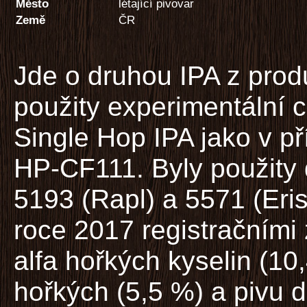
Město
létající pivovar
Země
ČR
Jde o druhou IPA z prod
použity experimentální c
Single Hop IPA jako v p
HP-CF111. Byly použity
5193 (Rapl) a 5571 (Eris
roce 2017 registračním
alfa hořkých kyselin (1
hořkých (5,5 %) a pivu 