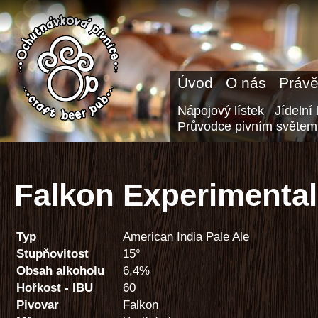
Úvod
O nás
Právě
Nápojový lístek
Jídelní 
Průvodce pivním světem
Falkon Experimental
Typ
American India Pale Ale
Stupňovitost
15°
Obsah alkoholu
6,4%
Hořkost - IBU
60
Pivovar
Falkon