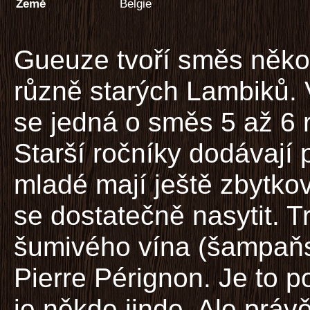
Země
Belgie
Gueuze tvoří směs něko
různě starých Lambiků. 
se jedná o směs 5 až 6 ro
Starší ročníky dodávají 
mladé mají ještě zbytko
se dostatečně nasytit. 
šumivého vína (šampaň
Pierre Pérignon. Je to 
je někde jinde. Ale pr