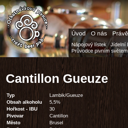
Úvod
O nás
Právě
Nápojový lístek
Jídelní 
Průvodce pivním světem
Cantillon Gueuze
Typ
Lambik/Gueuze
Obsah alkoholu
5,5%
Hořkost - IBU
30
Pivovar
Cantillon
Město
Brusel