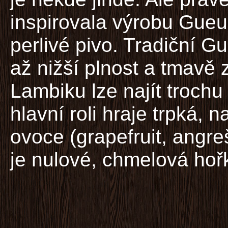
inspirovala výrobu Gueuz
perlivé pivo. Tradiční G
až nižší plnost a tmavě 
Lambiku lze najít trochu
hlavní roli hraje trpká, 
ovoce (grapefruit, angr
je nulové, chmelová hoř