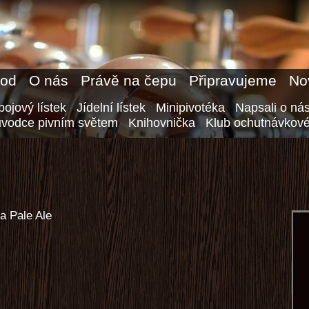
od
O nás
Právě na čepu
Připravujeme
No
ojový lístek
Jídelní lístek
Minipivotéka
Napsali o ná
ůvodce pivním světem
Knihovnička
Klub ochutnávkové
a Pale Ale