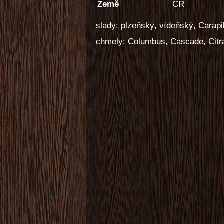
Země
ČR
slady: plzeňský, vídeňský, Carap
chmely: Columbus, Cascade, Citr