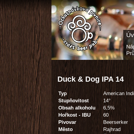
Úv
Náp
Pr
Duck & Dog IPA 14
Typ
American Indi
Stupňovitost
14°
Obsah alkoholu
6,5%
Hořkost - IBU
60
Pivovar
Beerserker
Město
Rajhrad