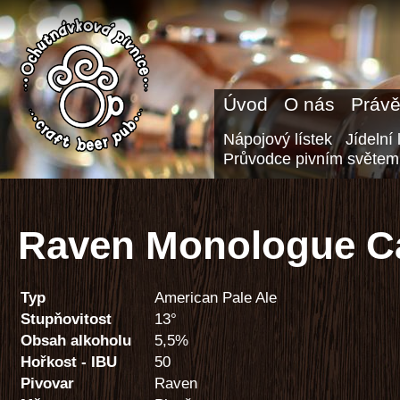
Úvod
O nás
Právě
Nápojový lístek
Jídelní 
Průvodce pivním světem
Raven Monologue C
Typ
American Pale Ale
Stupňovitost
13°
Obsah alkoholu
5,5%
Hořkost - IBU
50
Pivovar
Raven