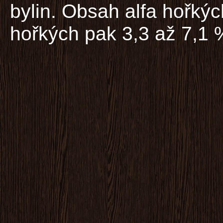
bylin. Obsah alfa hořkýc
hořkých pak 3,3 až 7,1 