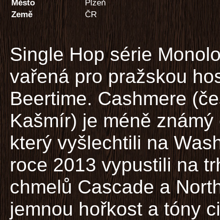
Město
Plzeň
Země
ČR
Single Hop série Monolo
vařená pro pražskou ho
Beertime. Cashmere (če
Kašmír) je méně známý 
který vyšlechtili na Was
roce 2013 vypustili na t
chmelů Cascade a North
jemnou hořkost a tóny ci