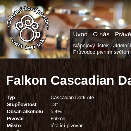
Úvod
O nás
Právě
Nápojový lístek
Jídelní 
Průvodce pivním světem
Falkon Cascadian Da
Typ
Cascadian Dark Ale
Stupňovitost
13°
Obsah alkoholu
5,4%
Pivovar
Falkon
Město
létající pivovar