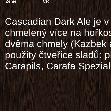
Země
ČR
Cascadian Dark Ale je v
chmelený více na hořkos
dvěma chmely (Kazbek a
použity čtveřice sladů: 
Carapils, Carafa Spezial