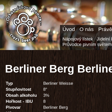
Úvod
O nás
Právě
Nápojový lístek
Jídelní 
Průvodce pivním světem
Berliner Berg Berlin
Typ
Berliner Weisse
Stupňovitost
8°
Obsah alkoholu
3%
Hořkost - IBU
8
Pivovar
Berliner Berg