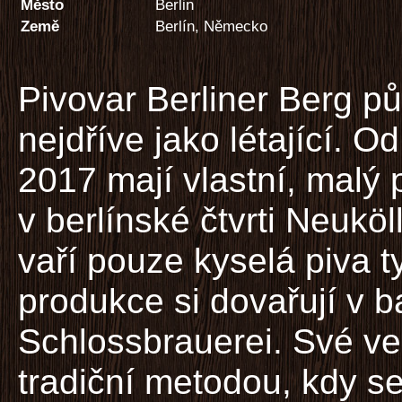
Město
Berlin
Země
Berlín, Německo
Pivovar Berliner Berg pů
nejdříve jako létající. 
2017 mají vlastní, malý 
v berlínské čtvrti Neuköl
vaří pouze kyselá piva t
produkce si dovařují v
Schlossbrauerei. Své ve
tradiční metodou, kdy s