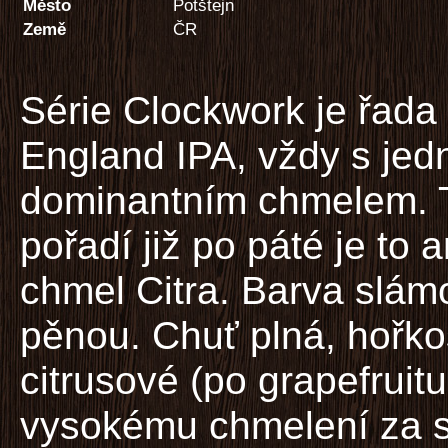
Město
Potštejn
Země
ČR
Série Clockwork je řada
England IPA, vždy s jed
dominantním chmelem. T
pořadí již po páté je to 
chmel Citra. Barva slám
pěnou. Chuť plná, hořkos
citrusové (po grapefruitu
vysokému chmelení za 