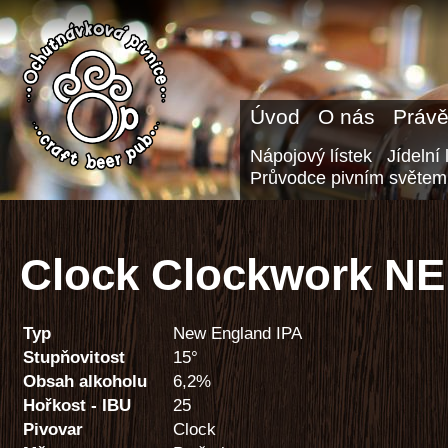
Úvod
O nás
Právě
Nápojový lístek
Jídelní 
Průvodce pivním světem
Clock Clockwork NEI
Typ
New England IPA
Stupňovitost
15°
Obsah alkoholu
6,2%
Hořkost - IBU
25
Pivovar
Clock