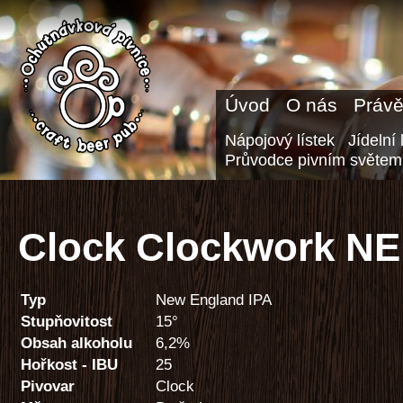
Úvod
O nás
Právě
Nápojový lístek
Jídelní 
Průvodce pivním světem
Clock Clockwork NE
Typ
New England IPA
Stupňovitost
15°
Obsah alkoholu
6,2%
Hořkost - IBU
25
Pivovar
Clock