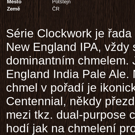
Město
Potštejn
Země
ČR
Série Clockwork je řada 
New England IPA, vždy 
dominantním chmelem. 
England India Pale Ale. 
chmel v pořadí je ikoni
Centennial, někdy přezd
mezi tkz. dual-purpose 
hodí jak na chmelení pro