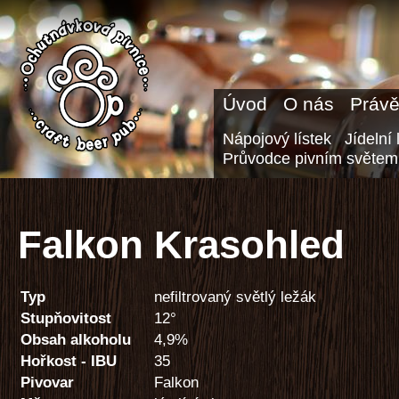
Úvod
O nás
Právě
Nápojový lístek
Jídelní 
Průvodce pivním světem
Falkon Krasohled
Typ
nefiltrovaný světlý ležák
Stupňovitost
12°
Obsah alkoholu
4,9%
Hořkost - IBU
35
Pivovar
Falkon