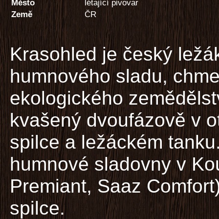
Město
létající pivovar
Země
ČR
Krasohled je český ležá
humnového sladu, chme
ekologického zemědělstv
kvašený dvoufázově v o
spilce a ležáckém tanku.
humnové sladovny v Kou
Premiant, Saaz Comfort
spilce.