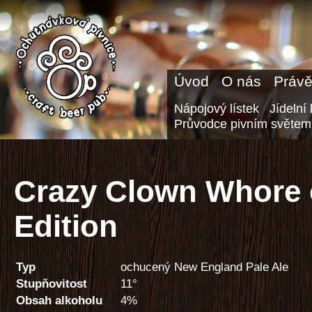
Úvod
O nás
Právě
Nápojový lístek
Jídelní 
Průvodce pivním světem
Crazy Clown Whore
Edition
Typ
ochucený New England Pale Ale
Stupňovitost
11°
Obsah alkoholu
4%