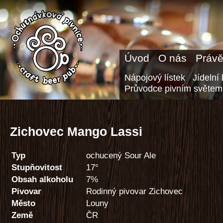
Úvod
O nás
Právě
Nápojový lístek
Jídelní 
Průvodce pivním světem
Zichovec Mango Lassi
Typ
ochucený Sour Ale
Stupňovitost
17°
Obsah alkoholu
7%
Pivovar
Rodinný pivovar Zichovec
Město
Louny
Země
ČR