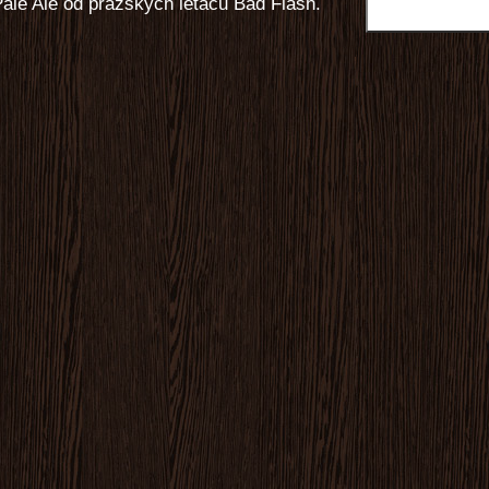
ale Ale od pražských létačů Bad Flash.