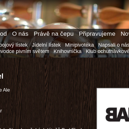
od
O nás
Právě na čepu
Připravujeme
No
ojový lístek
Jídelní lístek
Minipivotéka
Napsali o ná
ůvodce pivním světem
Knihovnička
Klub ochutnávkové
l
e Ale
ar