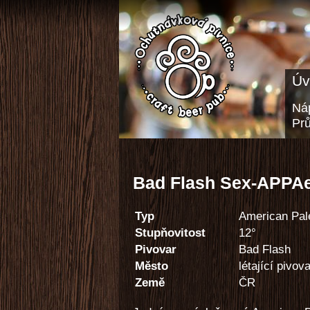
Úv
Náp
Pr
Bad Flash Sex-APPAe
Typ
American Pal
Stupňovitost
12°
Pivovar
Bad Flash
Město
létající pivov
Země
ČR