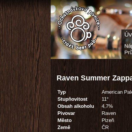
Úv
Náp
Pr
Raven Summer Zapp
Typ
American Pal
Stupňovitost
11°
Obsah alkoholu
4,7%
Pivovar
Raven
Město
Plzeň
Země
ČR