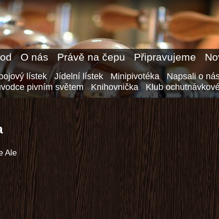
od
O nás
Právě na čepu
Připravujeme
No
ojový lístek
Jídelní lístek
Minipivotéka
Napsali o ná
ůvodce pivním světem
Knihovnička
Klub ochutnávkové
a
e Ale