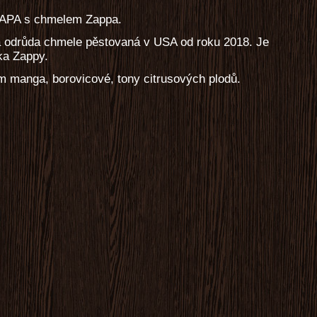
e APA s chmelem Zappa.
á odrůda chmele pěstovaná v USA od roku 2018. Je
ka Zappy.
 manga, borovicové, tony citrusových plodů.