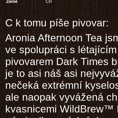
Země
ČR
C k tomu píše pivovar:
Aronia Afternoon Tea jsm
ve spolupráci s létajícím
pivovarem Dark Times b
je to asi náš asi nejvyv
nečeká extrémní kyselost
ale naopak vyvážená ch
kvasnicemi WildBrew™ Ph