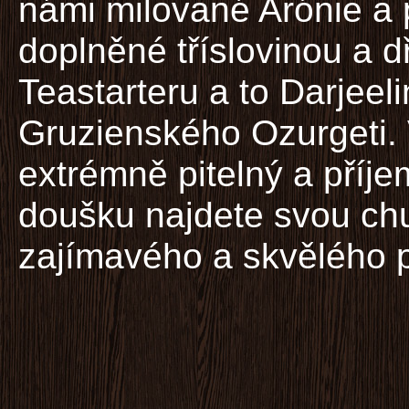
námi milované Arónie a
doplněné tříslovinou a d
Teastarteru a to Darjee
Gruzienského Ozurgeti. 
extrémně pitelný a příje
doušku najdete svou chu
zajímavého a skvělého p