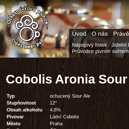
Úvod
O nás
Právě
Nápojový lístek
Jídelní 
Průvodce pivním světem
Cobolis Aronia Sour
Typ
ochucený Sour Ale
Stupňovitost
12°
Obsah alkoholu
4,6%
Pivovar
Ládví Cobolis
Město
Praha