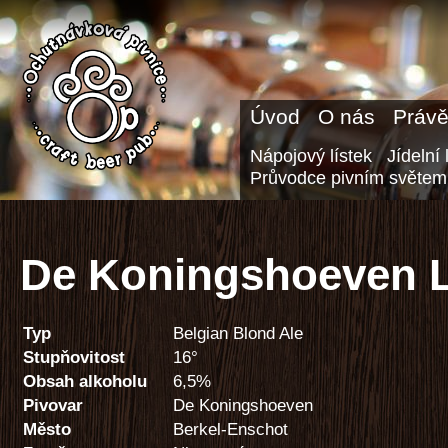
Úvod
O nás
Právě
Nápojový lístek
Jídelní 
Průvodce pivním světem
De Koningshoeven L
Typ
Belgian Blond Ale
Stupňovitost
16°
Obsah alkoholu
6,5%
Pivovar
De Koningshoeven
Město
Berkel-Enschot