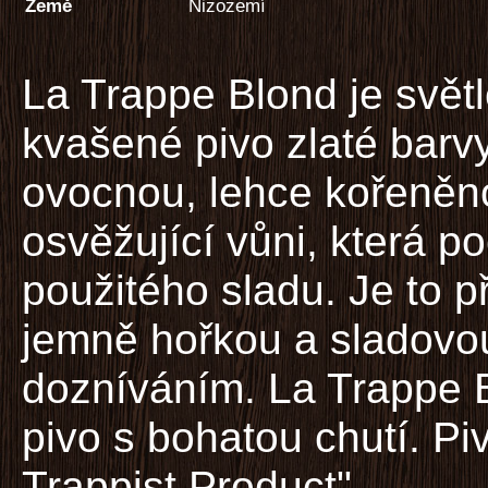
Země
Nizozemí
La Trappe Blond je svět
kvašené pivo zlaté barv
ovocnou, lehce kořeněn
osvěžující vůni, která p
použitého sladu. Je to p
jemně hořkou a sladovo
dozníváním. La Trappe 
pivo s bohatou chutí. P
Trappist Product".