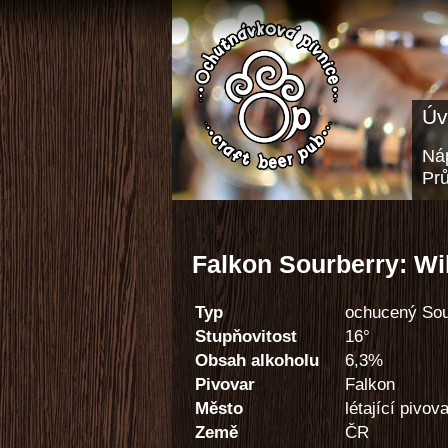
Úv
Náp
Pr
Falkon Sourberry: W
Typ
ochucený Sou
Stupňovitost
16°
Obsah alkoholu
6,3%
Pivovar
Falkon
Město
létající pivov
Země
ČR