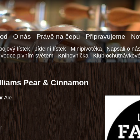
od
O nás
Právě na čepu
Připravujeme
No
ojový lístek
Jídelní lístek
Minipivotéka
Napsali o ná
ůvodce pivním světem
Knihovnička
Klub ochutnávkové
illiams Pear & Cinnamon
r Ale
ar