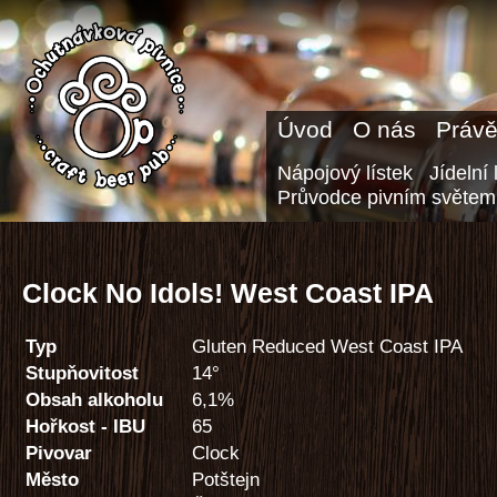
Úvod
O nás
Právě
Nápojový lístek
Jídelní 
Průvodce pivním světem
Clock No Idols! West Coast IPA
Typ
Gluten Reduced West Coast IPA
Stupňovitost
14°
Obsah alkoholu
6,1%
Hořkost - IBU
65
Pivovar
Clock
Město
Potštejn