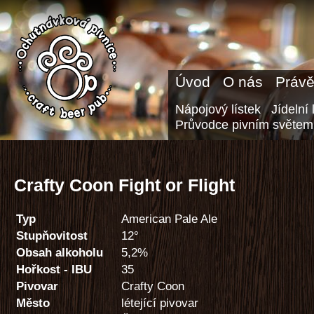
Úvod
O nás
Právě
Nápojový lístek
Jídelní 
Průvodce pivním světem
Crafty Coon Fight or Flight
Typ
American Pale Ale
Stupňovitost
12°
Obsah alkoholu
5,2%
Hořkost - IBU
35
Pivovar
Crafty Coon
Město
létející pivovar