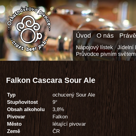
Úvod
O nás
Právě
Nápojový lístek
Jídelní 
Průvodce pivním světem
Falkon Cascara Sour Ale
Typ
ochucený Sour Ale
Stupňovitost
9°
Obsah alkoholu
3,8%
Pivovar
Falkon
Město
létající pivovar
Země
ČR