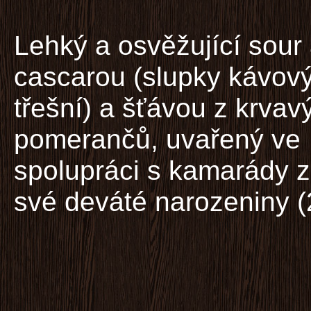
Lehký a osvěžující sour 
cascarou (slupky kávov
třešní) a šťávou z krvav
pomerančů, uvařený ve
spolupráci s kamarády z
své deváté narozeniny (