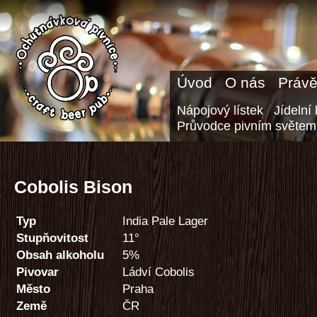
Úvod
O nás
Právě
Nápojový lístek
Jídelní 
Průvodce pivním světem
Cobolis Bison
Typ
India Pale Lager
Stupňovitost
11°
Obsah alkoholu
5%
Pivovar
Ládví Cobolis
Město
Praha
Země
ČR