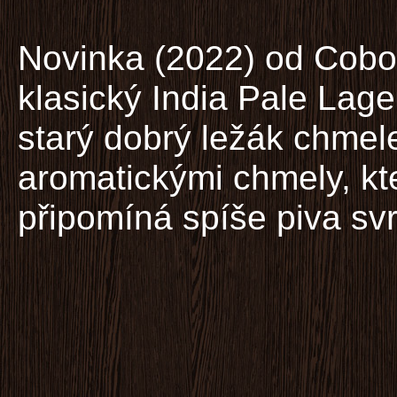
Novinka (2022) od Cobol
klasický India Pale Lag
starý dobrý ležák chmel
aromatickými chmely, kt
připomíná spíše piva sv