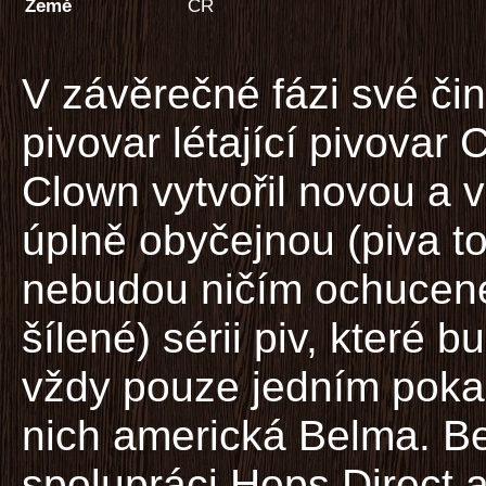
Země
ČR
V závěrečné fázi své čin
pivovar létající pivovar 
Clown vytvořil novou a v
úplně obyčejnou (piva to
nebudou ničím ochucen
šílené) sérii piv, které
vždy pouze jedním poka
nich americká Belma. B
spolupráci Hops Direct