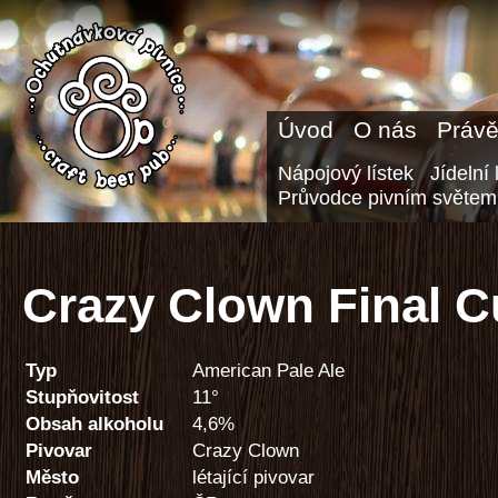
Úvod
O nás
Právě
Nápojový lístek
Jídelní 
Průvodce pivním světem
Crazy Clown Final 
Typ
American Pale Ale
Stupňovitost
11°
Obsah alkoholu
4,6%
Pivovar
Crazy Clown
Město
létající pivovar