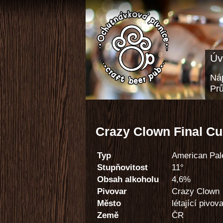
Úv
Náp
Pr
Crazy Clown Final C
Typ
American Pal
Stupňovitost
11°
Obsah alkoholu
4,6%
Pivovar
Crazy Clown
Město
létající pivov
Země
ČR