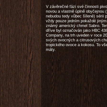
V závěrečné fázi své činnosti pivo
novou a vlastně úplně obyčejnou (
nebudou tedy vůbec šílené) sérii 
vždy pouze jedním pokaždé jiným 
známý americký chmel Sabro. Tent
dříve byl označován jako HBC 438
Company, na trh uveden v roce 201
svých ovocných a citrusových ch
tropického ovoce a kokosu. To vš
máty.