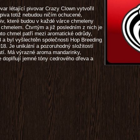
var létající pivovar Crazy Clown vytvořil
piva totiž nebudou ničím ochucené,
piv, které budou v každé várce chmeleny
chmelem. Čtvrtým a již posledním z nich je
o chmel patří mezi aromatické odrůdy,
 a byl vyšlechtěn společnosti Hop Breeding
8. Je unikátní a pozoruhodný složitostí
utí. Má výrazné aroma mandarinky,
e doplňují jemné tóny cedrového dřeva a