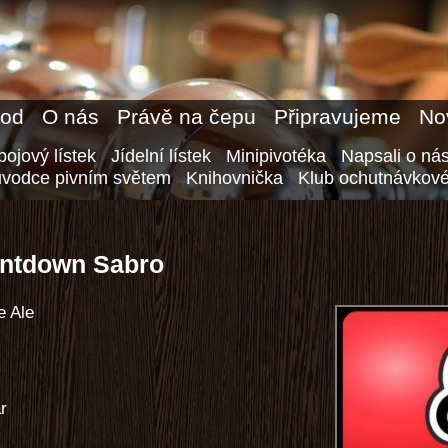
od
O nás
Právě na čepu
Připravujeme
No
ojový lístek
Jídelní lístek
Minipivotéka
Napsali o ná
ůvodce pivním světem
Knihovnička
Klub ochutnávkové
untdown Sabro
e Ale
ar