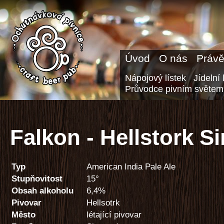
Úvod
O nás
Právě
Nápojový lístek
Jídelní 
Průvodce pivním světem
Falkon - Hellstork S
Typ
American India Pale Ale
Stupňovitost
15°
Obsah alkoholu
6,4%
Pivovar
Hellsotrk
Město
létající pivovar