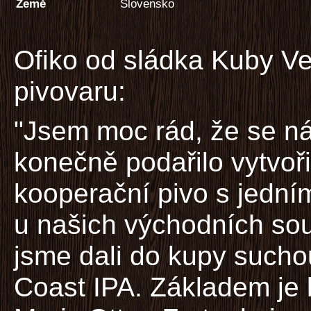
Země
Slovensko
Ofiko od sládka Kuby V
pivovaru:
"Jsem moc rád, že se n
konečně podařilo vytvoři
kooperační pivo s jední
u našich východních sou
jsme dali do kupy such
Coast IPA. Základem je b