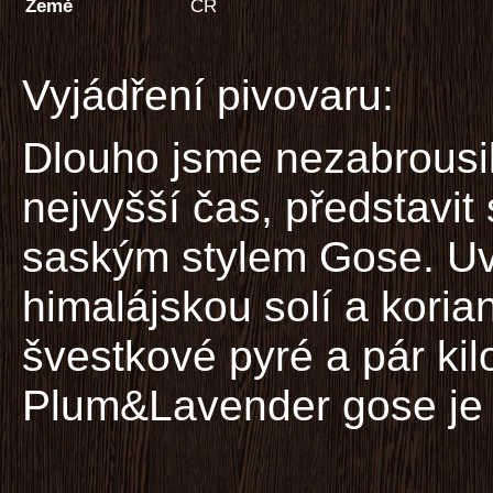
Země
ČR
Vyjádření pivovaru:
Dlouho jsme nezabrousili
nejvyšší čas, představit 
saským stylem Gose. Uvař
himalájskou solí a koria
švestkové pyré a pár ki
Plum&Lavender gose je n