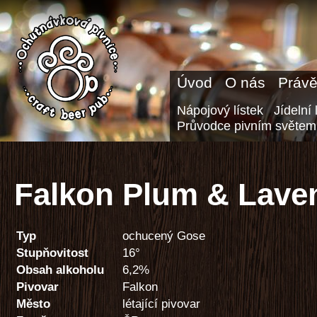
Úvod
O nás
Právě
Nápojový lístek
Jídelní 
Průvodce pivním světem
Falkon Plum & Lave
Typ
ochucený Gose
Stupňovitost
16°
Obsah alkoholu
6,2%
Pivovar
Falkon
Město
létající pivovar