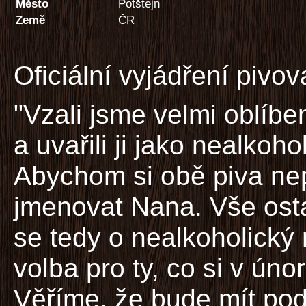
Město
Potštejn
Země
ČR
Oficiální vyjádření pivov
"Vzali jsme velmi oblíb
a uvařili ji jako nealkoho
Abychom si obě piva nep
jmenovat Nana. Vše osta
se tedy o nealkoholický 
volba pro ty, co si v ún
Věříme, že bude mít pod