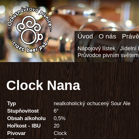
Úvod
O nás
Právě
Nápojový lístek
Jídelní 
Průvodce pivním světem
Clock Nana
Typ
nealkoholický ochucený Sour Ale
Stupňovitost
6°
Obsah alkoholu
0,5%
Hořkost - IBU
20
Pivovar
Clock