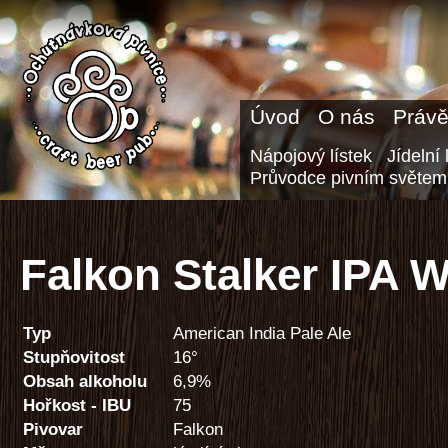
Úvod
O nás
Právě
Nápojový lístek
Jídelní 
Průvodce pivním světem
Falkon Stalker IPA 
Typ
American India Pale Ale
Stupňovitost
16°
Obsah alkoholu
6,9%
Hořkost - IBU
75
Pivovar
Falkon