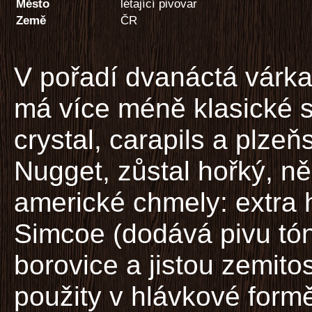
Město
létající pivovar
Země
ČR
V pořadí dvanáctá várka
má více méně klasické s
crystal, carapils a plze
Nugget, zůstal hořký, 
americké chmely: extra 
Simcoe (dodává pivu tón
borovice a jistou zemito
použity v hlávkové form