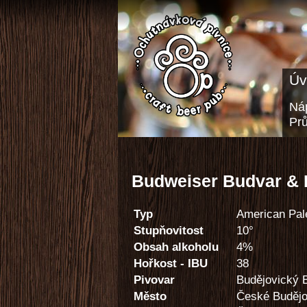
Úv
Náp
Pr
Budweiser Budvar & 
Typ
American Pal
Stupňovitost
10°
Obsah alkoholu
4%
Hořkost - IBU
38
Pivovar
Budějovický 
Město
České Budějo