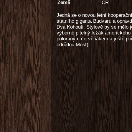
Země
ČR
Jedná se o novou letní kooperačn
státního giganta Budvaru a oprav
Dva Kohouti. Stylově by se mělo j
výborně pitelný ležák americkéh
poloraným červěňákem a ještě poř
odrůdou Most).