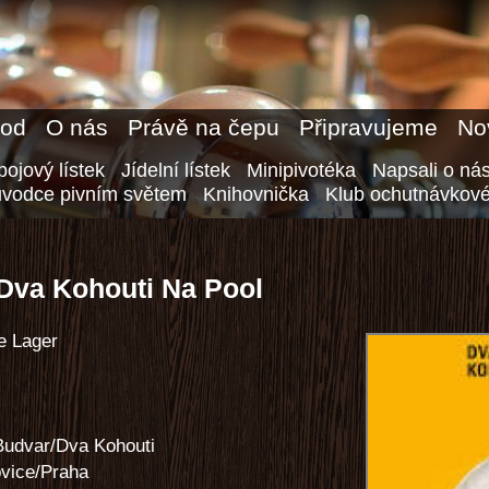
od
O nás
Právě na čepu
Připravujeme
No
ojový lístek
Jídelní lístek
Minipivotéka
Napsali o ná
ůvodce pivním světem
Knihovnička
Klub ochutnávkové
Dva Kohouti Na Pool
e Lager
Budvar/Dva Kohouti
vice/Praha