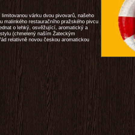
í limitovanou várku dvou pivovarů, našeho
du malinkého restauračního pražského pivcu
ednat o lehký, osvěžující, aromatický a
o stylu (chmelený naším Žateckým
ád relativně novou českou aromatickou