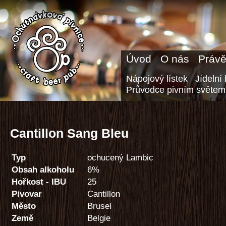
Úvod
O nás
Právě
Nápojový lístek
Jídelní 
Průvodce pivním světem
Cantillon Sang Bleu
Typ
ochucený Lambic
Obsah alkoholu
6%
Hořkost - IBU
25
Pivovar
Cantillon
Město
Brusel
Země
Belgie