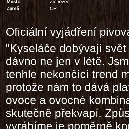
Město
Zichovec
Země
ČR
Oficiální vyjádření pivov
"Kyseláče dobývají svět
dávno ne jen v létě. Js
tenhle nekončící trend m
protože nám to dává plat
ovoce a ovocné kombinac
skutečně překvapí. Způs
vyrábíme je poměrně k