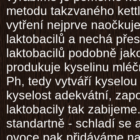
metodu takzvaného kettl
vytření nejprve naočkuj
laktobacilů a nechá pře
laktobacilů podobně jako
produkuje kyselinu mléčn
Ph, tedy vytváří kyselo
kyselost adekvátní, za
laktobacily tak zabijeme
standartně - schladí se 
ovoce pak přidáváme na