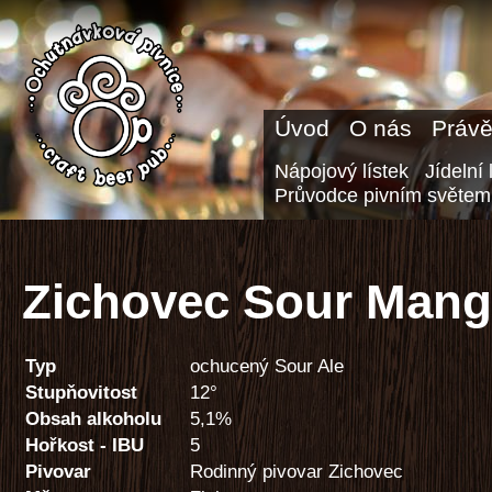
Úvod
O nás
Právě
Nápojový lístek
Jídelní 
Průvodce pivním světem
Zichovec Sour Mang
Typ
ochucený Sour Ale
Stupňovitost
12°
Obsah alkoholu
5,1%
Hořkost - IBU
5
Pivovar
Rodinný pivovar Zichovec