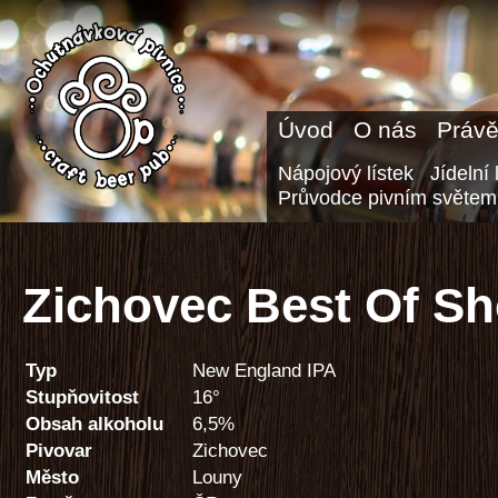
Úvod
O nás
Právě
Nápojový lístek
Jídelní 
Průvodce pivním světem
Zichovec Best Of S
Typ
New England IPA
Stupňovitost
16°
Obsah alkoholu
6,5%
Pivovar
Zichovec
Město
Louny