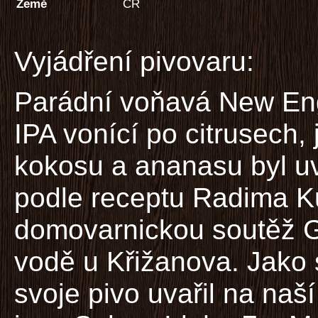
Země
ČR
Vyjádření pivovaru:
Parádní voňavá New En
IPA vonící po citrusech, j
kokosu a ananasu byl u
podle receptu Radima Kub
domovarnickou soutěž 
vodě u Křižanova. Jako 
svoje pivo uvařil na naš