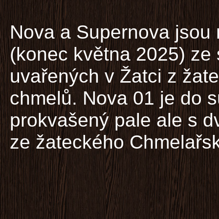
Nova a Supernova jsou 
(konec května 2025) ze 
uvařených v Žatci z žat
chmelů. Nova 01 je do 
prokvašený pale ale s d
ze žateckého Chmelařs