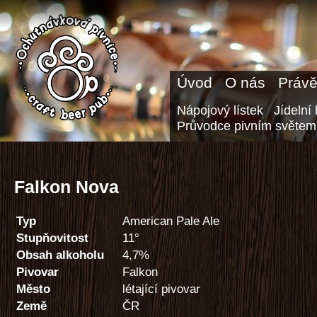
Úvod
O nás
Právě
Nápojový lístek
Jídelní 
Průvodce pivním světem
Falkon Nova
Typ
American Pale Ale
Stupňovitost
11°
Obsah alkoholu
4,7%
Pivovar
Falkon
Město
létající pivovar
Země
ČR