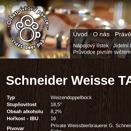
Úvod
O nás
Právě
Nápojový lístek
Jídelní 
Průvodce pivním světem
Schneider Weisse T
Typ
Weizendoppelbock
Stupňovitost
18,5°
Obsah alkoholu
8,2%
Hořkost - IBU
16
Private Weissbierbrauerei G. Schnei
Pivovar