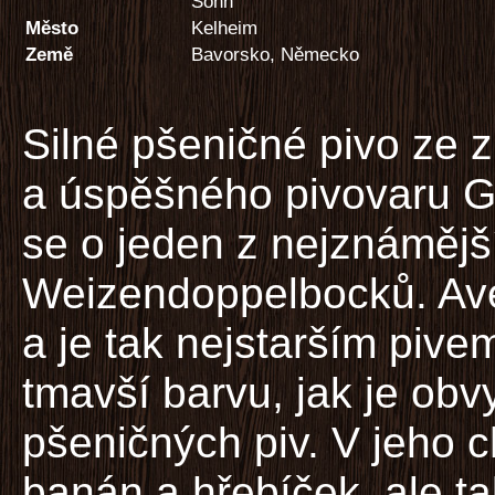
Sohn
Město
Kelheim
Země
Bavorsko, Německo
Silné pšeničné pivo ze
a úspěšného pivovaru G
se o jeden z nejznámějš
Weizendoppelbocků. Ave
a je tak nejstarším pive
tmavší barvu, jak je obvy
pšeničných piv. V jeho c
banán a hřebíček, ale t