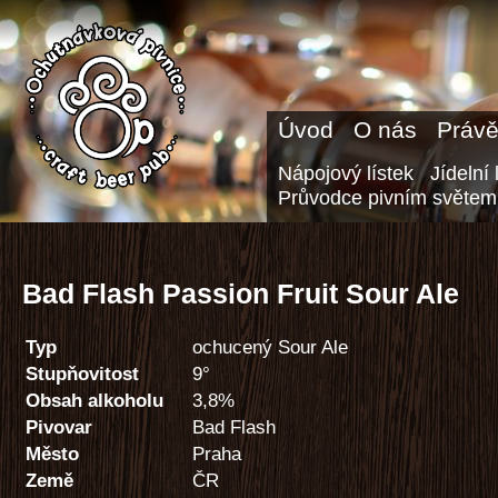
Úvod
O nás
Právě
Nápojový lístek
Jídelní 
Průvodce pivním světem
Bad Flash Passion Fruit Sour Ale
Typ
ochucený Sour Ale
Stupňovitost
9°
Obsah alkoholu
3,8%
Pivovar
Bad Flash
Město
Praha
Země
ČR