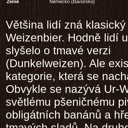
Země
Německo (Bavorsko)
Většina lidí zná klasický
Weizenbier. Hodně lidí u
slyšelo o tmavé verzi
(Dunkelweizen). Ale exis
kategorie, která se nac
Obvykle se nazývá Ur-We
světlému pšeničnému pi
obligátních banánů a hře
tmavých sladů. Na druho