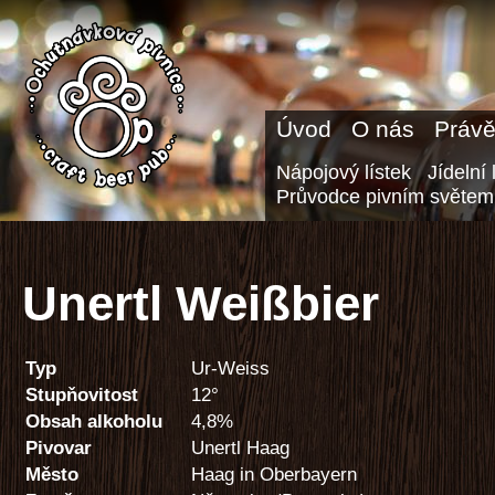
Úvod
O nás
Právě
Nápojový lístek
Jídelní 
Průvodce pivním světem
Unertl Weißbier
Typ
Ur-Weiss
Stupňovitost
12°
Obsah alkoholu
4,8%
Pivovar
Unertl Haag
Město
Haag in Oberbayern