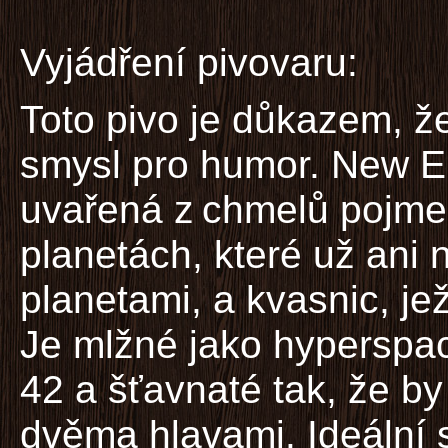
Vyjádření pivovaru:
Toto pivo je důkazem, ž
smysl pro humor. New E
uvařená z chmelů pojm
planetách, které už ani 
planetami, a kvasnic, jež
Je mlžné jako hyperspac
42 a šťavnaté tak, že by
dvěma hlavami. Ideální s