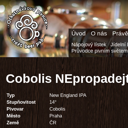
Úvod
O nás
Právě
Nápojový lístek
Jídelní 
Průvodce pivním světem
Cobolis NEpropadejt
Typ
New England IPA
Stupňovitost
14°
Pivovar
Cobolis
Město
Praha
Země
ČR