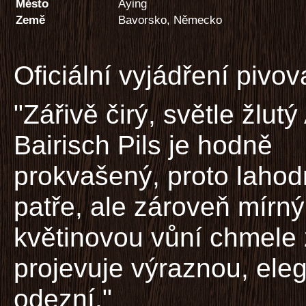
Město
Aying
Země
Bavorsko, Německo
Oficiální vyjádření pivov
"Zářivě čirý, světle žlutý
Bairisch Pils je hodně
prokvašený, proto lahod
patře, ale zároveň mírný
květinovou vůní chmele 
projevuje výraznou, eleg
odezní."