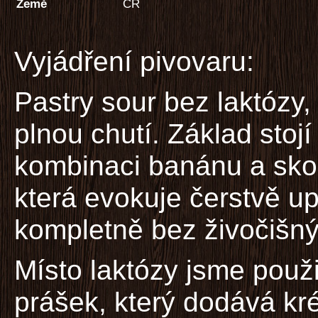
Země
ČR
Vyjádření pivovaru:
Pastry sour bez laktózy, 
plnou chutí. Základ stojí
kombinaci banánu a skoř
která evokuje čerstvě 
kompletně bez živočišný
Místo laktózy jsme použ
prášek, který dodává kré