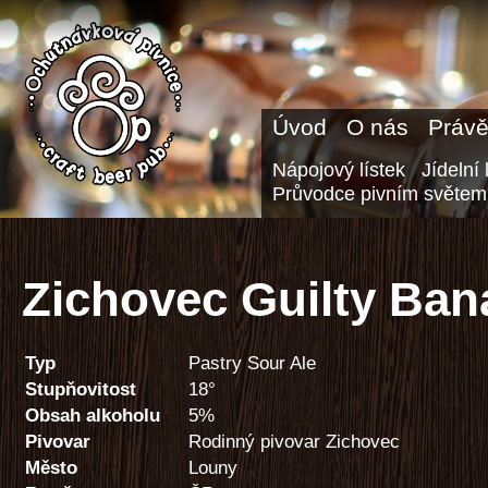
Úvod
O nás
Právě
Nápojový lístek
Jídelní 
Průvodce pivním světem
Zichovec Guilty Ban
Typ
Pastry Sour Ale
Stupňovitost
18°
Obsah alkoholu
5%
Pivovar
Rodinný pivovar Zichovec
Město
Louny