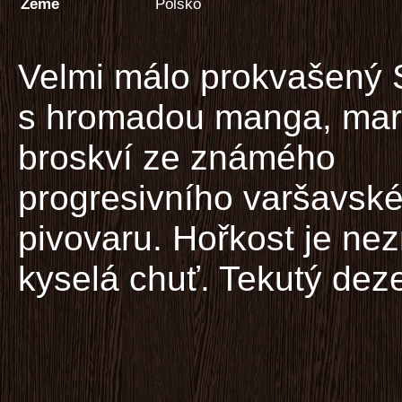
Země
Polsko
Velmi málo prokvašený 
s hromadou manga, mara
broskví ze známého
progresivního varšavsk
pivovaru. Hořkost je ne
kyselá chuť. Tekutý deze