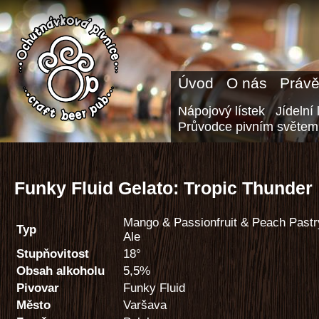
Úvod
O nás
Právě
Nápojový lístek
Jídelní 
Průvodce pivním světem
Funky Fluid Gelato: Tropic Thunder
Mango & Passionfruit & Peach Pastr
Typ
Ale
Stupňovitost
18°
Obsah alkoholu
5,5%
Pivovar
Funky Fluid
Město
Varšava