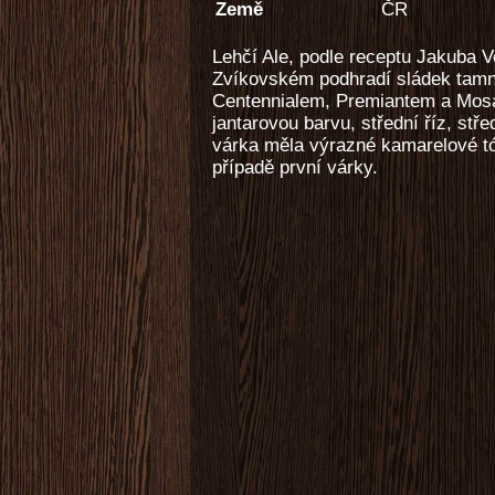
Země
ČR
Lehčí Ale, podle receptu Jakuba Ve
Zvíkovském podhradí sládek tamní
Centennialem, Premiantem a Mosa
jantarovou barvu, střední říz, stře
várka měla výrazné kamarelové tón
případě první várky.