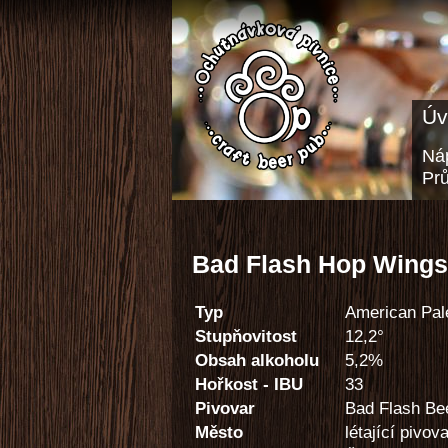
Úv
Náp
Pr
Bad Flash Hop Wings
Typ
American Pal
Stupňovitost
12,2°
Obsah alkoholu
5,2%
Hořkost - IBU
33
Pivovar
Bad Flash Be
Město
létající pivov