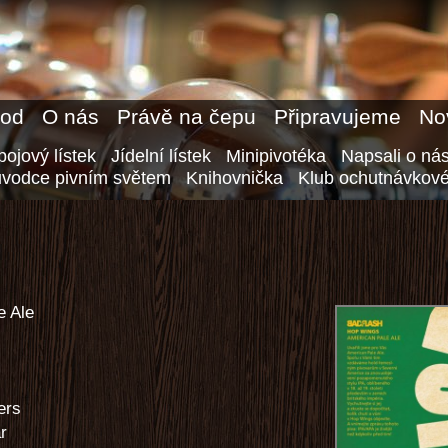
od
O nás
Právě na čepu
Připravujeme
No
ojový lístek
Jídelní lístek
Minipivotéka
Napsali o ná
ůvodce pivním světem
Knihovnička
Klub ochutnávkové
e Ale
ers
ar