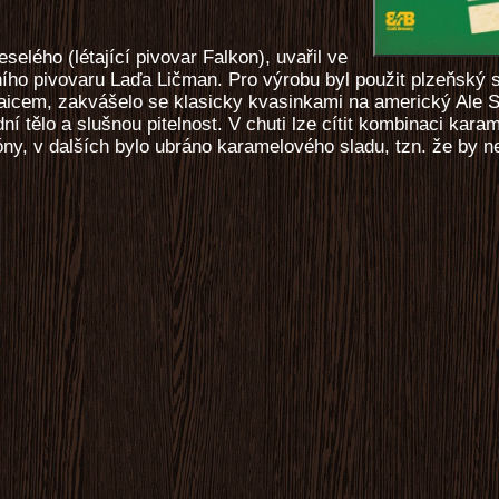
selého (létající pivovar Falkon), uvařil ve
ho pivovaru Laďa Ličman. Pro výrobu byl použit plzeňský s
icem, zakvášelo se klasicky kvasinkami na americký Ale 
dní tělo a slušnou pitelnost. V chuti lze cítit kombinaci kara
y, v dalších bylo ubráno karamelového sladu, tzn. že by n