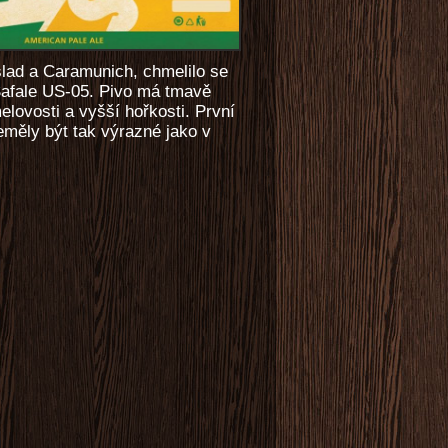
lad a Caramunich, chmelilo se
Safale US-05. Pivo má tmavě
melovosti a vyšší hořkosti. První
eměly být tak výrazné jako v