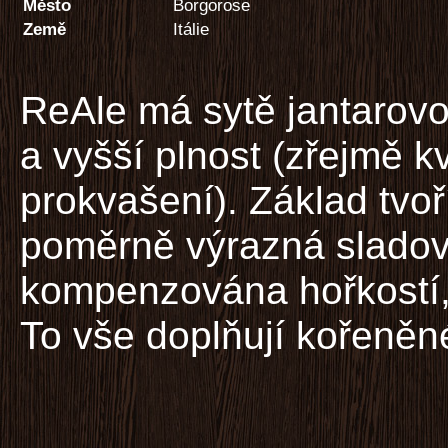
Město
Borgorose
Země
Itálie
ReAle má sytě jantarovo
a vyšší plnost (zřejmě k
prokvašení). Základ tvoří
poměrně výrazná sladová
kompenzována hořkostí, 
To vše doplňují kořeněné