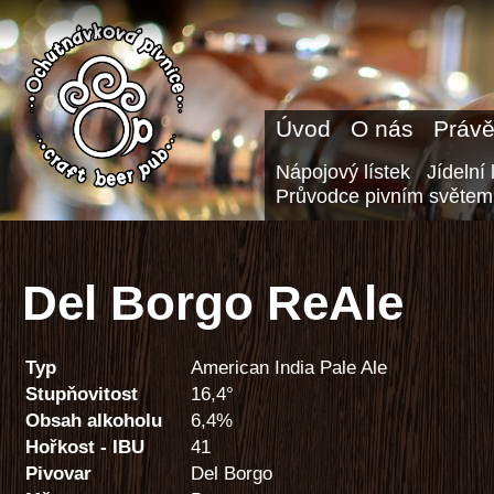
Úvod
O nás
Právě
Nápojový lístek
Jídelní 
Průvodce pivním světem
Del Borgo ReAle
Typ
American India Pale Ale
Stupňovitost
16,4°
Obsah alkoholu
6,4%
Hořkost - IBU
41
Pivovar
Del Borgo