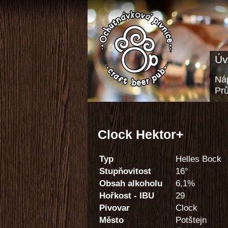
Úv
Náp
Pr
Clock Hektor+
Typ
Helles Bock
Stupňovitost
16°
Obsah alkoholu
6,1%
Hořkost - IBU
29
Pivovar
Clock
Město
Potštejn