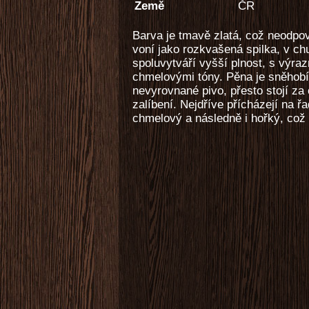
Země
ČR
Barva je tmavě zlatá, což neodp
voní jako rozkvašená spilka, v chu
spoluvytváří vyšší plnost, s výra
chmelovými tóny. Pěna je sněhobílá
nevyrovnané pivo, přesto stojí za 
zalíbení. Nejdříve přícházejí na ř
chmelový a následně i hořký, což