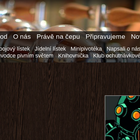
od
O nás
Právě na čepu
Připravujeme
No
ojový lístek
Jídelní lístek
Minipivotéka
Napsali o ná
ůvodce pivním světem
Knihovnička
Klub ochutnávkové