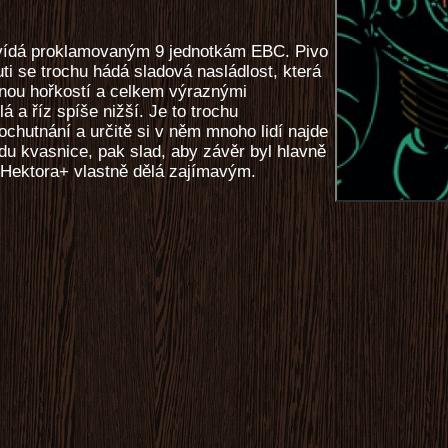
ovídá proklamovaným 9 jednotkám EBC. Pivo
ti se trochu hádá sladová nasládlost, která
znou hořkostí a celkem výraznými
 a říz spíše nižší. Je to trochu
ochutnání a určitě si v něm mnoho lidí najde
adu kvasnice, pak slad, aby závěr byl hlavně
 Hektora+ vlastně dělá zajímavým.