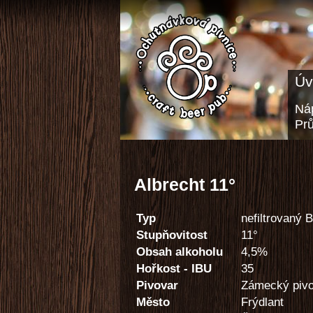
Úv
Náp
Pr
Albrecht 11°
Typ
nefiltrovaný 
Stupňovitost
11°
Obsah alkoholu
4,5%
Hořkost - IBU
35
Pivovar
Zámecký pivo
Město
Frýdlant