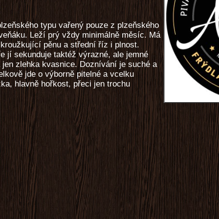
plzeňského typu vařený pouze z plzeňského
veňáku. Leží prý vždy minimálně měsíc. Má
 kroužkující pěnu a střední říz i plnost.
ře jí sekunduje taktéž výrazné, ale jemné
 jen zlehka kvasnice. Doznívání je suché a
elkově jde o výborně pitelné a vcelku
a, hlavně hořkost, přeci jen trochu