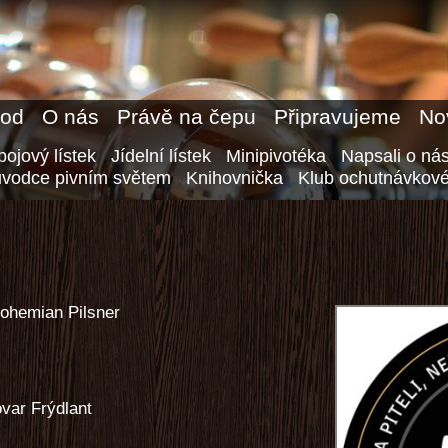
od
O nás
Právě na čepu
Připravujeme
No
ojový lístek
Jídelní lístek
Minipivotéka
Napsali o ná
ůvodce pivním světem
Knihovnička
Klub ochutnávkové
Bohemian Pilsner
var Frýdlant