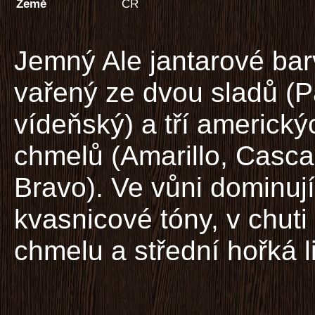
Země
ČR
Jemný Ale jantarové bar
vařený ze dvou sladů (P
vídeňský) a tří americký
chmelů (Amarillo, Casc
Bravo). Ve vůni dominuj
kvasnicové tóny, v chuti
chmelu a střední hořká l