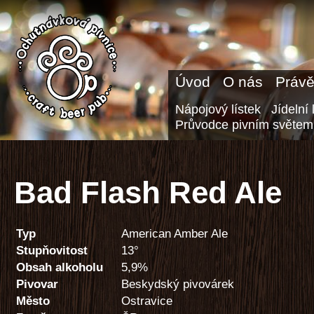
Úvod
O nás
Právě
Nápojový lístek
Jídelní 
Průvodce pivním světem
Bad Flash Red Ale
Typ
American Amber Ale
Stupňovitost
13°
Obsah alkoholu
5,9%
Pivovar
Beskydský pivovárek
Město
Ostravice