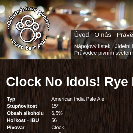
Úvod
O nás
Právě
Nápojový lístek
Jídelní 
Průvodce pivním světem
Clock No Idols! Rye
Typ
American India Pale Ale
Stupňovitost
15°
Obsah alkoholu
6,5%
Hořkost - IBU
56
Pivovar
Clock