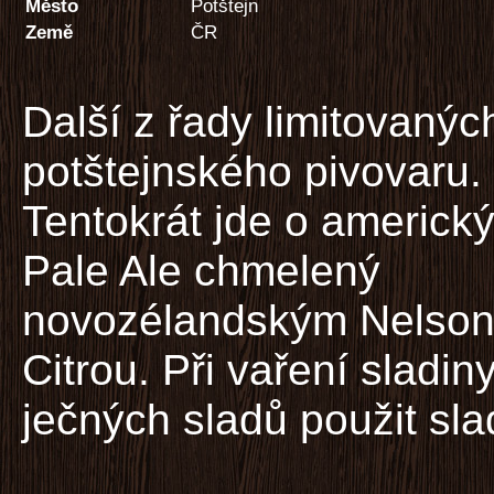
Město
Potštejn
Země
ČR
Další z řady limitovanýc
potštejnského pivovaru.
Tentokrát jde o americký
Pale Ale chmelený
novozélandským Nelson
Citrou. Při vaření sladi
ječných sladů použit slad