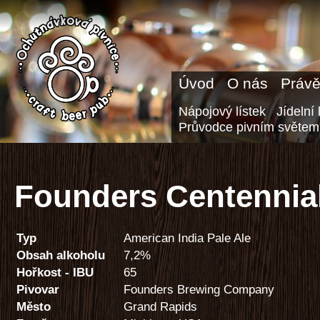
Úvod
O nás
Právě
Nápojový lístek
Jídelní 
Průvodce pivním světem
Founders Centennial
Typ
American India Pale Ale
Obsah alkoholu
7,2%
Hořkost - IBU
65
Pivovar
Founders Brewing Company
Město
Grand Rapids